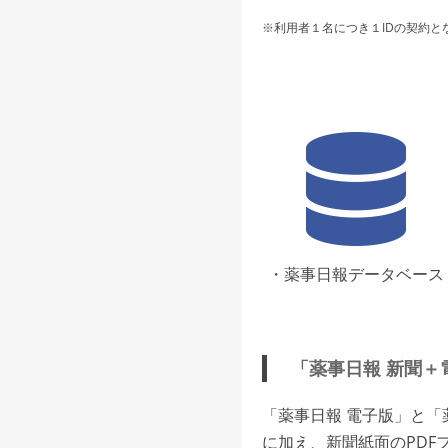
※利用者１名につき１IDの契約と
・薬事日報データベース
「薬事日報 新聞＋
「薬事日報 電子版」と
に加え、新聞紙面のPDF