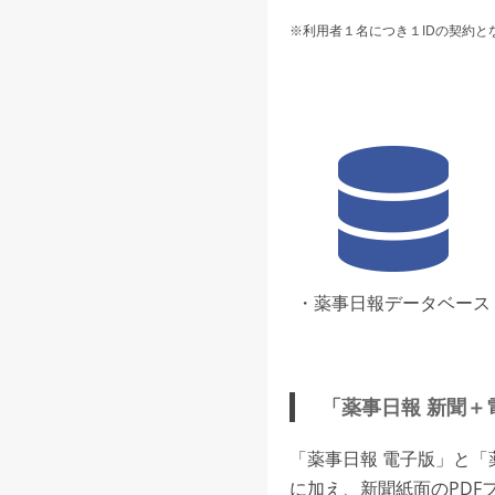
※利用者１名につき１IDの契約と
・薬事日報データベース
「薬事日報 新聞＋
「薬事日報 電子版」と
に加え、新聞紙面のPDF