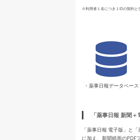
※利用者１名につき１IDの契約と
・薬事日報データベース
「薬事日報 新聞＋
「薬事日報 電子版」と
に加え、新聞紙面のPDF