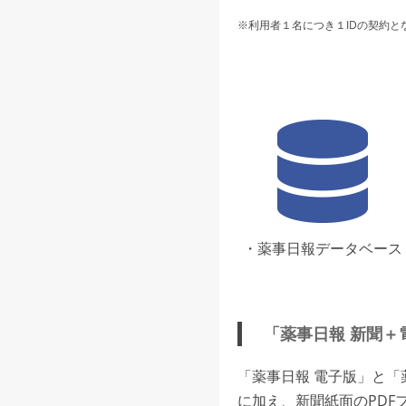
※利用者１名につき１IDの契約と
・薬事日報データベース
「薬事日報 新聞＋
「薬事日報 電子版」と
に加え、新聞紙面のPDF