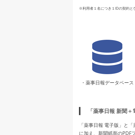
※利用者１名につき１IDの契約と
・薬事日報データベース
「薬事日報 新聞＋
「薬事日報 電子版」と
に加え、新聞紙面のPDF