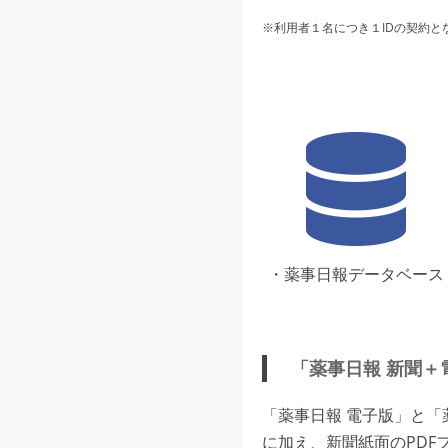
※利用者１名につき１IDの契約と
・薬事日報データベース
「薬事日報 新聞＋
「薬事日報 電子版」と
に加え、新聞紙面のPDF