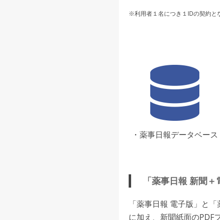
※利用者１名につき１IDの契約と
・薬事日報データベース
「薬事日報 新聞＋
「薬事日報 電子版」と
に加え、新聞紙面のPDF