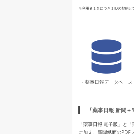
※利用者１名につき１IDの契約と
・薬事日報データベース
「薬事日報 新聞＋
「薬事日報 電子版」と
に加え、新聞紙面のPDF