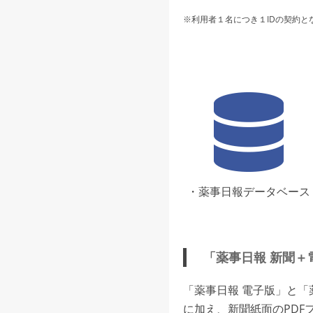
※利用者１名につき１IDの契約と
・薬事日報データベース
「薬事日報 新聞＋
「薬事日報 電子版」と
に加え、新聞紙面のPDF