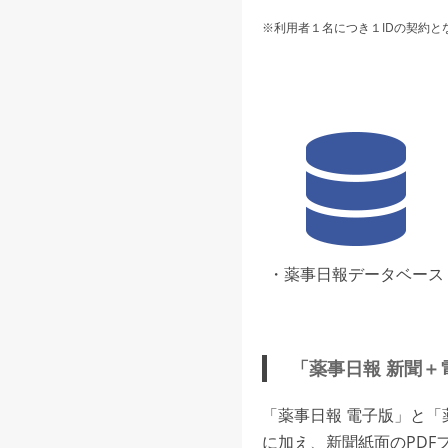
※利用者１名につき１IDの契約と
・薬事日報データベース
「薬事日報 新聞＋
「薬事日報 電子版」と
に加え、新聞紙面のPDF