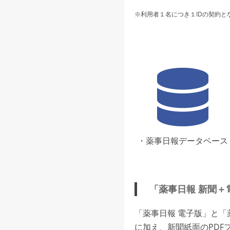
※利用者１名につき１IDの契約と
・薬事日報データベース
「薬事日報 新聞＋
「薬事日報 電子版」と
に加え、新聞紙面のPDF