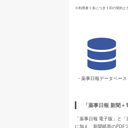
※利用者１名につき１IDの契約と
・薬事日報データベース
「薬事日報 新聞＋
「薬事日報 電子版」と
に加え、新聞紙面のPDF