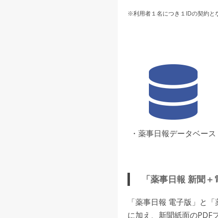
※利用者１名につき１IDの契約と
・薬事日報データベース
「薬事日報 新聞＋
「薬事日報 電子版」と
に加え、新聞紙面のPDF