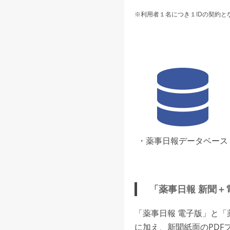
※利用者１名につき１IDの契約と
・薬事日報データベース
「薬事日報 新聞＋
「薬事日報 電子版」と
に加え、新聞紙面のPDF