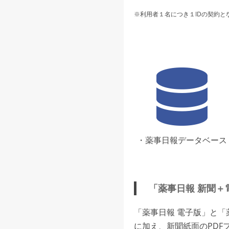
※利用者１名につき１IDの契約と
・薬事日報データベース
「薬事日報 新聞＋
「薬事日報 電子版」と
に加え、新聞紙面のPDF