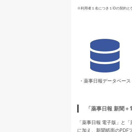
※利用者１名につき１IDの契約と
・薬事日報データベース
「薬事日報 新聞＋
「薬事日報 電子版」と
に加え、新聞紙面のPDF