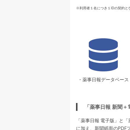
※利用者１名につき１IDの契約と
・薬事日報データベース
「薬事日報 新聞＋
「薬事日報 電子版」と
に加え、新聞紙面のPDF