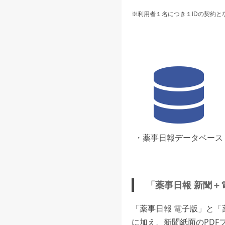
※利用者１名につき１IDの契約と
・薬事日報データベース
「薬事日報 新聞＋
「薬事日報 電子版」と
に加え、新聞紙面のPDF