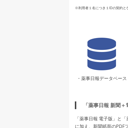
※利用者１名につき１IDの契約と
・薬事日報データベース
「薬事日報 新聞＋
「薬事日報 電子版」と
に加え、新聞紙面のPDF