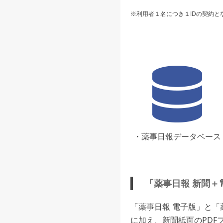
※利用者１名につき１IDの契約と
・薬事日報データベース
「薬事日報 新聞＋
「薬事日報 電子版」と
に加え、新聞紙面のPDF