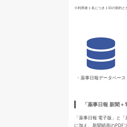
※利用者１名につき１IDの契約と
・薬事日報データベース
「薬事日報 新聞＋
「薬事日報 電子版」と
に加え、新聞紙面のPDF