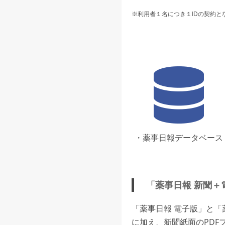
※利用者１名につき１IDの契約と
・薬事日報データベース
「薬事日報 新聞＋
「薬事日報 電子版」と
に加え、新聞紙面のPDF