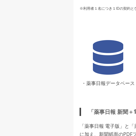
※利用者１名につき１IDの契約と
・薬事日報データベース
「薬事日報 新聞＋
「薬事日報 電子版」と
に加え、新聞紙面のPDF