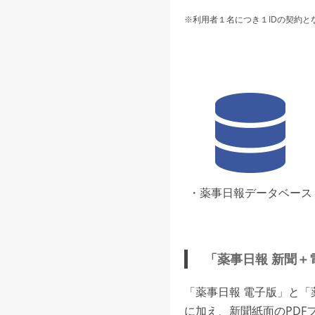
※利用者１名につき１IDの契約と
・薬事日報データベース
「薬事日報 新聞＋
「薬事日報 電子版」と
に加え、新聞紙面のPDF