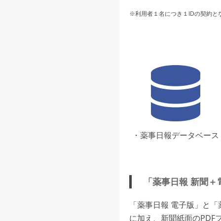
※利用者１名につき１IDの契約と
・薬事日報データベース
「薬事日報 新聞＋
「薬事日報 電子版」と
に加え、新聞紙面のPDF